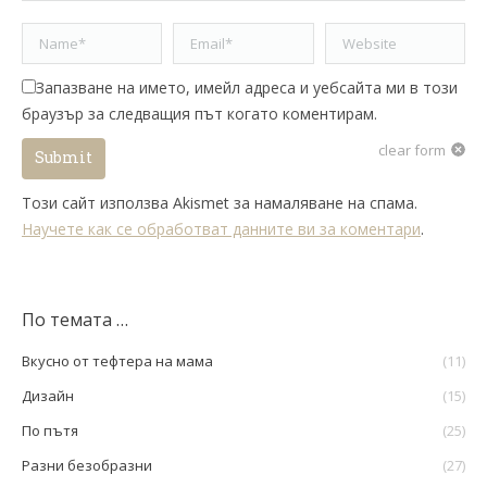
Name *
Email *
Website
Запазване на името, имейл адреса и уебсайта ми в този
браузър за следващия път когато коментирам.
clear form
Submit
Този сайт използва Akismet за намаляване на спама.
Научете как се обработват данните ви за коментари
.
По темата …
Вкусно от тефтера на мама
(11)
Дизайн
(15)
По пътя
(25)
Разни безобразни
(27)