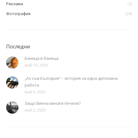
Реклама
(7)
Фотография
(24)
Последни
Баница в баница
май 10, 2020
„Аз съм България“ – история за една дипломна
работа
май 6, 2020
Защо Виена винаги печели?
май 2, 2020