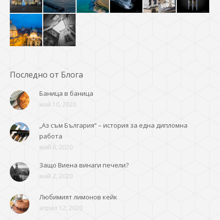
Последно от Блога
Баница в баница
май 10, 2020
„Аз съм България“ – история за една дипломна
работа
май 6, 2020
Защо Виена винаги печели?
май 2, 2020
Любимият лимонов кейк
април 12, 2020