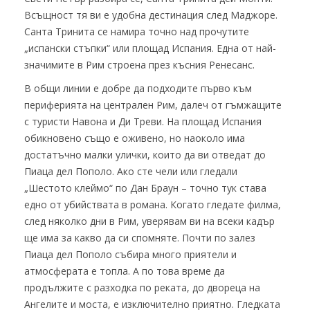
Всъщност тя ви е удобна дестинация след Маджоре.
Санта Тринита се намира точно над прочутите
„испански стъпки“ или площад Испания. Една от най-
значимите в Рим строена през късния Ренесанс.
В общи линии е добре да подходите първо към
периферията на централен Рим, далеч от гъмжащите
с туристи Навона и Ди Треви. На площад Испания
обикновено също е оживено, но наоколо има
достатъчно малки улички, които да ви отведат до
Пиаца дел Пополо. Ако сте чели или гледали
„Шестото клеймо“ по Дан Браун – точно тук става
едно от убийствата в романа. Когато гледате филма,
след няколко дни в Рим, уверявам ви на всеки кадър
ще има за какво да си спомняте. Почти по залез
Пиаца дел Пополо събира много приятели и
атмосферата е топла. А по това време да
продължите с разходка по реката, до двореца на
Ангелите и моста, е изключително приятно. Гледката