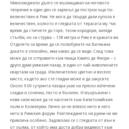
Микеланджело дълго се възхищавал на неговото
творение и един ден се зарекъл да построи още по-
величествен в Рим. Не мога да твърдя дали купола е
величествен, колкото е гледката от терасата му. Час
време да стигнете до горе, тесни коридори, хиляди
стълби, но си струва – 138 метра и Рим е в краката ви.
Отделете си време да се полюбувате на Ватикана
докато е спокойно, има какво да се види. След това
може да се отправите към пиаца Кампо де Фиори – с
други думи римския пазар, в един от най-живописните
квартали на града. Изключително цветно и весело
място, където ако сте гладни може и да закусите.
Около 9.00 сутринта пазара ухае на прясно изпечени
сладки и соленки, песто и босилек. И въоръжени с
нови сили може да се насочите към Капитолийския
хълм и Колизеума. Лично аз не влязох нито в него
нито в Римския форум. Разглеждането на руини не ме
привлича особено. Задоволих се с гледката от вън и
от хълма, от който има доста добра видимост към