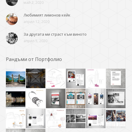
май 2, 2020
Любимият лимонов кейк
април 12, 2020
За другата ми страст към виното
април 5, 2020
Рандъми от Портфолио