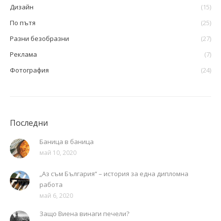
Дизайн
(15)
По пътя
(25)
Разни безобразни
(27)
Реклама
(7)
Фотография
(24)
Последни
Баница в баница
май 10, 2020
„Аз съм България“ – история за една дипломна
работа
май 6, 2020
Защо Виена винаги печели?