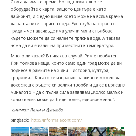
Стига да имате време. Но задължително се
оборудвайте с карта, защото центъра е като
лабиринт, и с едно шише което може на всяка крачка
да напълните с прясна вода. Една хубава страна в
града – че навсякъде има улични мини стълбове,
където можете да си налеете прясна вода. А такава
няма да ви е излишна при местните температури.
Много ли казах? В никакъв случай. Рим е необятен.
При толкова неща, които само един град може да ви
поднесе в рамките на 3 дни – история, култура,
традиции… Когато се изправяш на живо и можеш да
докоснеш с ръцете си велики творби и да се върнеш в
миналото – да с пълна сила заявявам „Колко малък и
колко велик може да бъде човек, едновременно“.
снимки: Лени и Джъмбо
pingback:
http://informa.econt.com/