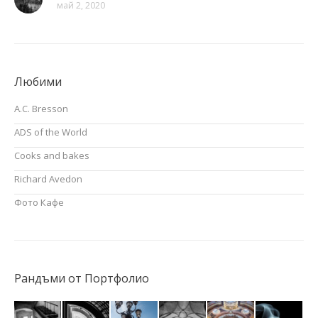
май 2, 2020
Любими
A.C. Bresson
ADS of the World
Cooks and bakes
Richard Avedon
Фото Кафе
Рандъми от Портфолио