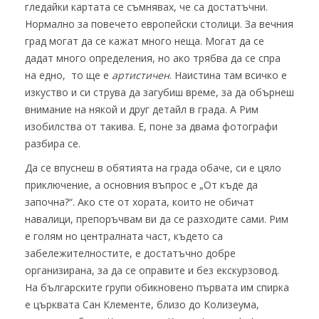
гледайки картата се съмнявах, че са достатъчни.
Нормално за повечето европейски столици. За вечния
град могат да се кажат много неща. Могат да се
дадат много определения, но ако трябва да се спра
на едно, то ще е
артистичен
. Наистина там всичко е
изкуство и си струва да загубиш време, за да обърнеш
внимание на някой и друг детайл в града. А Рим
изобилства от такива. Е, поне за двама фотографи
разбира се.
Да се впуснеш в обятията на града обаче, си е цяло
приключение, а основния въпрос е „От къде да
започна?“. Ако сте от хората, които не обичат
навалици, препоръчвам ви да се разходите сами. Рим
е голям но централната част, където са
забележителностите, е достатъчно добре
организирана, за да се оправите и без екскурзовод.
На българските групи обикновено първата им спирка
е църквата Сан Клементе, близо до Колизеума,