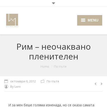
MENU
Home
Рим – неочаквано
About me
пленителен
Portfolio
Blog
You are here:
Home
По пътя
Photo Cafe
октомври 6, 2012
По пътя
By
Leni
Retro Camera Museum
И за мен беше голяма изненада, но се оказа самата