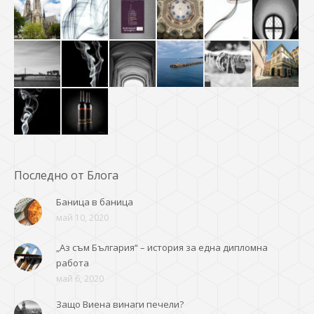
Последно от Блога
Баница в баница
май 10, 2020
„Аз съм България“ – история за една дипломна
работа
май 6, 2020
Защо Виена винаги печели?