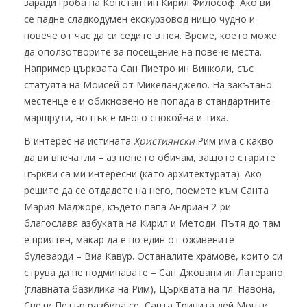
заради гроба на Константин Кирил Философ. Ако ви
се падне сладкодумен екскурзовод нищо чудно и
повече от час да си седите в нея. Време, което може
да оползотворите за посещение на повече места.
Например църквата Сан Пиетро ин Винколи, със
статуята на Моисей от Микеланджело. На закътано
местенце е и обикновено не попада в стандартните
маршрути, но пък е много спокойна и тиха.
В интерес на истината
Християнски
Рим има с какво
да ви впечатли – аз поне го обичам, защото старите
църкви са ми интересни (като архитектурата). Ако
решите да се отдадете на него, поемете към Санта
Мария Маджоре, където папа Андриан 2-ри
благославя азбуката на Кирил и Методи. Пътя до там
е приятен, макар да е по един от оживените
булеварди – Виа Кавур. Останалите храмове, които си
струва да не подминавате – Сан Джовани ин Латерано
(главната базилика на Рим), Църквата на пл. Навона,
Свети Петър разбира се, Санта Тринита дей Монти.