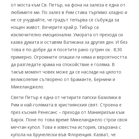
от моста към Св. Петър, на фона на залеза е една от
любимите ми. По залез в Рим става търпимо хладно и
не се учудвайте, че градът тепърва се събужда за
нощен живот. Вечерите край р. Тибър са
изключително емоционални. Умората от прехода си
казва думата и оставям Ватикана за другия ден. И без
това е по-добре да я посетите рано сутрин ок . 8;30
примерно. Огромните опашки ги няма и вероятността
да разгледате храма на спокойствие е голяма. В
такъв момент човек може да се наслади на цялото
великолепие сътворено от Браманте, Бернини и
Микеланджело.
Свети Петър е една от четирите папски базилики в
Рим и най-голямата в християнския свят. Строена е
през късния Ренесанс – прехода от Маниеризъм към
Барок. Поне по това време Микеланджело строи своя
мечтан купол. Това е известна история, свързана с
купола на Брунелески във Флоренция. Казват, че