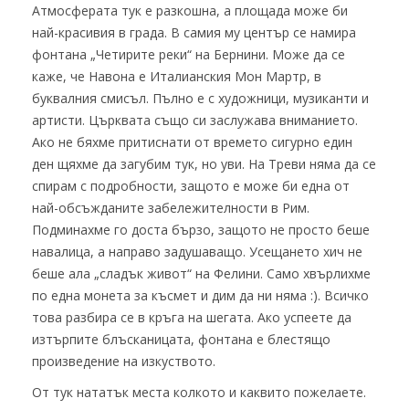
Атмосферата тук е разкошна, a площада може би
най-красивия в града. В самия му център се намира
фонтана „Четирите реки“ на Бернини. Може да се
каже, че Навона е Италианския Мон Мартр, в
буквалния смисъл. Пълно е с художници, музиканти и
артисти. Църквата също си заслужава вниманието.
Ако не бяхме притиснати от времето сигурно един
ден щяхме да загубим тук, но уви. На Треви няма да се
спирам с подробности, защото е може би една от
най-обсъжданите забележителности в Рим.
Подминахме го доста бързо, защото не просто беше
навалица, а направо задушаващо. Усещането хич не
беше ала „сладък живот“ на Фелини. Само хвърлихме
по една монета за късмет и дим да ни няма :). Всичко
това разбира се в кръга на шегата. Ако успеете да
изтърпите блъсканицата, фонтана е блестящо
произведение на изкуството.
От тук нататък места колкото и каквито пожелаете.