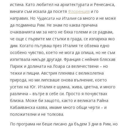
истина. Като любител на архитектурата и Ренесанса,
винаги съм искала да посетя
Флоренция
и го
направих. Но
Чудесата на Италия
са много и не може
да подминеш Рим. Не знам по каква причина
очакванията ми за него не бяха големи и се радвам,
че още с първите ми стъпки в града, се изпариха яко
дим.
Когато пътуваш през Италия те обзема едно
особено чувство, което не мога да опиша, но не съм
изпитвала никъде другаде. Франция с нейния бляскав
Париж и долината на Лоара са величествени – но
тежки и пищни. Австрия пленява с великолепна
природа, но ми липсваше онова вълнение, което
усетих на Юг. Италия е шумна, жива, цветна, и много
различна – вътре в себе си. Просто я почувствах
близка. Може би защото, както и великата Райна
Кабаиванска казва, имаме много общи черти – и
положителни и не толкова.
По програма ни беше писано да бъдем 3 дни в Рим, но