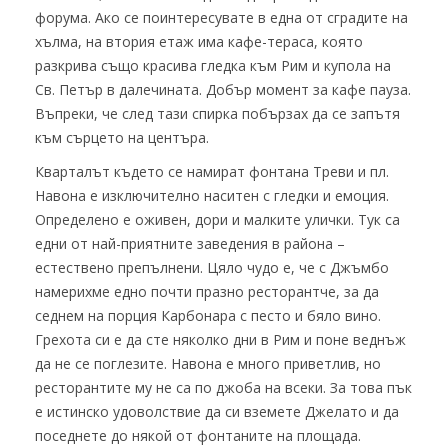
форума. Ако се поинтересувате в една от сградите на
хълма, на втория етаж има кафе-тераса, която
разкрива също красива гледка към Рим и купола на
Св. Петър в далечината. Добър момент за кафе пауза.
Въпреки, че след тази спирка побързах да се запътя
към сърцето на центъра.
Кварталът където се намират фонтана Треви и пл.
Навона е изключително наситен с гледки и емоция.
Определено е оживен, дори и малките улички. Тук са
едни от най-приятните заведения в района –
естествено препълнени. Цяло чудо е, че с Джъмбо
намерихме едно почти празно ресторантче, за да
седнем на порция Карбонара с песто и бяло вино.
Грехота си е да сте няколко дни в Рим и поне веднъж
да не се поглезите. Навона е много приветлив, но
ресторантите му не са по джоба на всеки. За това пък
е истинско удоволствие да си вземете Джелато и да
поседнете до някой от фонтаните на площада.